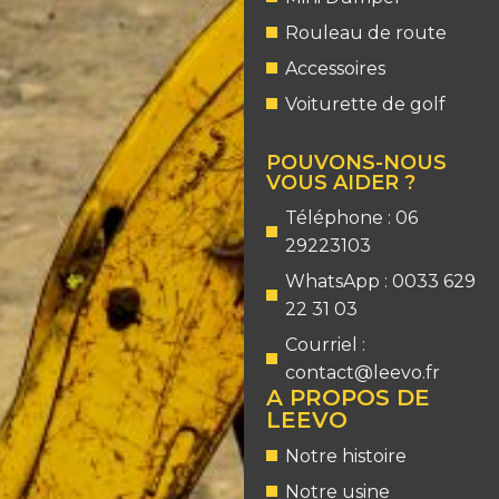
Rouleau de route
Accessoires
Voiturette de golf
POUVONS-NOUS
VOUS AIDER ?
Téléphone : 06
29223103
WhatsApp : 0033 629
22 31 03
Courriel :
contact@leevo.fr
A PROPOS DE
LEEVO
Notre histoire
Notre usine